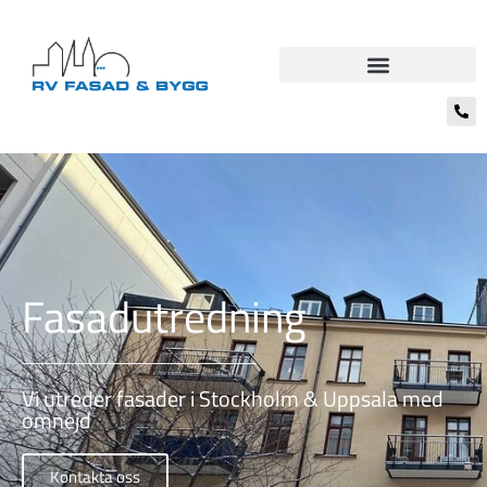
Fasadutredning
Vi utreder fasader i Stockholm & Uppsala med
omnejd
Kontakta oss