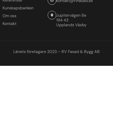
Referenser
kontakt@rvfasad.se
Kunskapsbanken
Jupitervägen 8e
Om oss
194 43
Kontakt
Upplands Väsby
Länets företagare 2023 – RV Fasad & Bygg AB