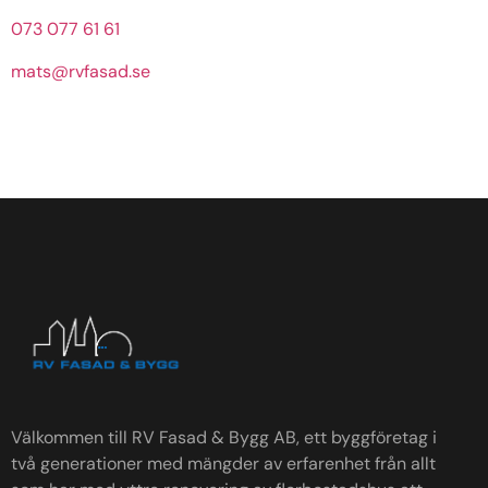
073 077 61 61
mats@rvfasad.se
Välkommen till RV Fasad & Bygg AB, ett byggföretag i
två generationer med mängder av erfarenhet från allt