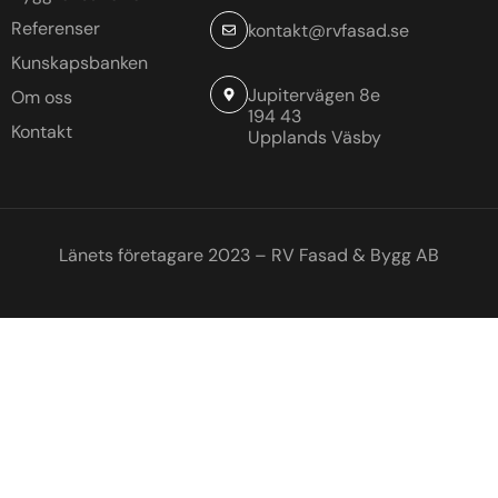
Referenser
kontakt@rvfasad.se
Kunskapsbanken
Jupitervägen 8e
Om oss
194 43
Kontakt
Upplands Väsby
Länets företagare 2023 – RV Fasad & Bygg AB