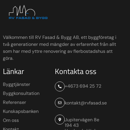
Välkommen till RV Fasad & Bygg AB, ett byggföretag i
två generationer med mängder av erfarenhet från allt
som har med yttre renovering av flerbostadshus att
göra.
Länkar
Kontakta oss
Byggtjänster
+4673 694 25 72
Byggkonsultation
Referenser
kontakt@rvfasad.se
Kunskapsbanken
Jupitervägen 8e
Om oss
194 43
Kontakt